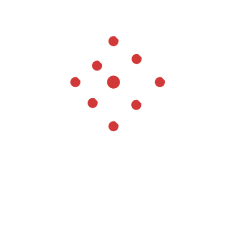
представляет собой бурно развивающуюся индустрию,
где каждый элемент имеет весомое значение в создании
неповторимого игрового опыта. Важнейшим звеном в
этой...
Понимание GameFi: